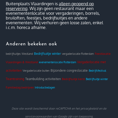
Buitenplaats Vlaardingen is
alleen geopend op
reservering
. Wij zijn geen restaurant maar een
evenementenlocatie voor vergaderingen, borrels,
bruiloften, feestjes, bedrijfsuitjes en andere
evenementen. Wij verhuren geen losse zalen, enkel
i.c.m. horeca afname.
Anderen bekeken ook
Bedrijfsuitje winter
Feestlocatie
bedrijfsuitjes Westland
vergaderlocatie Rotterdam
Vergaderlocatie met
Vlaardingen & Westland
evenementenlocatie Rotterdam
activiteiten
Bijzondere congreslocatie
Vergaderlocatie buiten
Bedrijfsfestival
Teamtraining
Teambuilding activiteiten
Bedrijfsuitje kerst
Bedrijfsuitje winter
Familiedag bedrijven
Introductiedagen
Deze site wordt beschermd door reCAPTCHA en het
privacybeleid
en de
servicevoorwaarden
van Google zijn van toepassing.