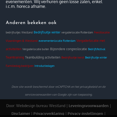
evenementen. Wij verhuren geen losse zalen, enkel
i.c.m. horeca afname.
Anderen bekeken ook
Bedrijfsuitje winter
Feestlocatie
bedrijfsuitjes Westland
vergaderlocatie Rotterdam
Vergaderlocatie met
Vlaardingen & Westland
evenementenlocatie Rotterdam
activiteiten
Bijzondere congreslocatie
Vergaderlocatie buiten
Bedrijfsfestival
Teamtraining
Teambuilding activiteiten
Bedrijfsuitje kerst
Bedrijfsuitje winter
Familiedag bedrijven
Introductiedagen
Deze site wordt beschermd door reCAPTCHA en het
privacybeleid
en de
servicevoorwaarden
van Google zijn van toepassing.
Door:
Webdesign bureau
Westland |
Leveringsvoorwaarden
|
Disclaimer
|
Privacyverklaring
|
Privacy-instellingen
|