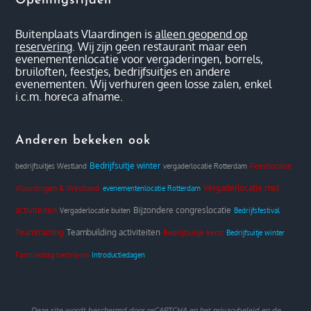
Openingstijden
Buitenplaats Vlaardingen is
alleen geopend op
reservering
. Wij zijn geen restaurant maar een
evenementenlocatie voor vergaderingen, borrels,
bruiloften, feestjes, bedrijfsuitjes en andere
evenementen. Wij verhuren geen losse zalen, enkel
i.c.m. horeca afname.
Anderen bekeken ook
Bedrijfsuitje winter
Feestlocatie
bedrijfsuitjes Westland
vergaderlocatie Rotterdam
Vergaderlocatie met
Vlaardingen & Westland
evenementenlocatie Rotterdam
activiteiten
Bijzondere congreslocatie
Vergaderlocatie buiten
Bedrijfsfestival
Teamtraining
Teambuilding activiteiten
Bedrijfsuitje kerst
Bedrijfsuitje winter
Familiedag bedrijven
Introductiedagen
Deze site wordt beschermd door reCAPTCHA en het
privacybeleid
en de