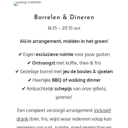
Borrelen & Dineren
16:15 – 20:15 uur
All-in arrangement, midden in het groen!
✔
Eigen
exclusieve ruimte
voor jouw gasten
✔
Ontvangst
met koffie, thee & fris
✔
Gezellige borrel met
jeu de boules & sjoelen
✔
Heerlijke
BBQ of walking dinner
✔
Ambachtelijk
schepijs
van onze ijsfiets,
jammie!
Een compleet verzorgd arrangement
inclusief
drank
(bier, fris, wijn) waar iedereen volop kan
genieten van rust, ruimte, goed gezelschap en