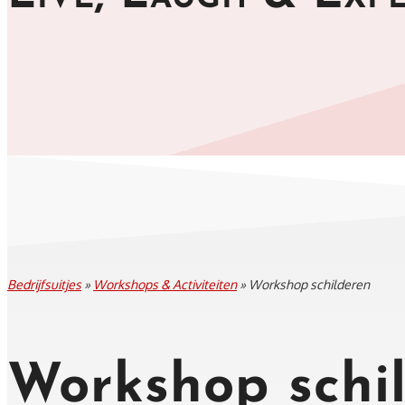
Bedrijfsuitjes
»
Workshops & Activiteiten
»
Workshop schilderen
Workshop schi